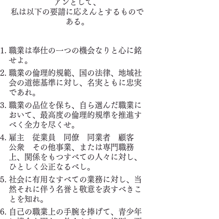
アンとして、
私は以下の要請に応えんとするもので
ある。
職業は奉仕の一つの機会なりと心に銘
せよ。
職業の倫理的規範、国の法律、地域社
会の道徳基準に対し、名実ともに忠実
であれ。
職業の品位を保ち、自ら選んだ職業に
おいて、最高度の倫理的規準を推進す
べく全力を尽くせ。
雇主 従業員 同僚 同業者 顧客
公衆 その他事業、または専門職務
上、関係をもつすべての人々に対し、
ひとしく公正なるべし。
社会に有用なすべての業務に対し、当
然それに伴う名誉と敬意を表すべきこ
とを知れ。
自己の職業上の手腕を捧げて、青少年