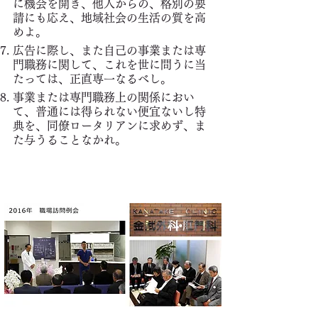
に機会を開き、他人からの、格別の要
請にも応え、地域社会の生活の質を高
めよ。
広告に際し、また自己の事業または専
門職務に関して、これを世に問うに当
たっては、正直専一なるべし。
事業または専門職務上の関係におい
て、普通には得られない便宜ないし特
典を、同僚ロータリアンに求めず、ま
た与うることなかれ。
職場訪問